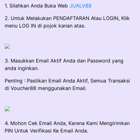
1. Silahkan Anda Buka Web
JUALV88
2. Untuk Melakukan PENDAFTARAN Atau LOGIN, Klik
menu LOG IN di pojok kanan atas.
3. Masukkan Email Aktif Anda dan Password yang
anda inginkan.
Penting : Pastikan Email Anda Aktif, Semua Transaksi
di Voucher88 menggunakan Email.
4. Mohon Cek Email Anda, Karena Kami Mengirimkan
PIN Untuk Verifikasi Ke Email Anda.