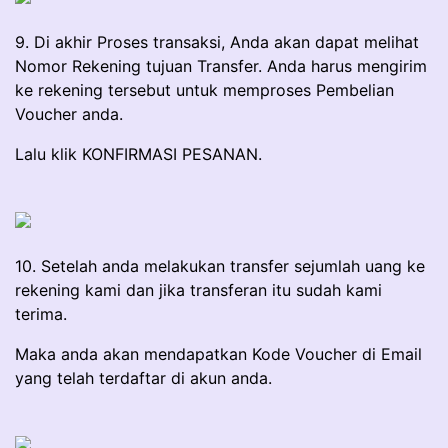
9. Di akhir Proses transaksi, Anda akan dapat melihat
Nomor Rekening tujuan Transfer. Anda harus mengirim
ke rekening tersebut untuk memproses Pembelian
Voucher anda.
Lalu klik KONFIRMASI PESANAN.
10. Setelah anda melakukan transfer sejumlah uang ke
rekening kami dan jika transferan itu sudah kami
terima.
Maka anda akan mendapatkan Kode Voucher di Email
yang telah terdaftar di akun anda.