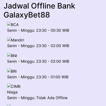
Jadwal Offline Bank
GalaxyBet88
Senin - Minggu: 23:30 - 00:30 WIB
Senin - Minggu: 23:30 - 02:00 WIB
Senin - Minggu: 23:30 - 02:00 WIB
Senin - Minggu: 23:30 - 01:00 WIB
Senin - Minggu: Tidak Ada Offline