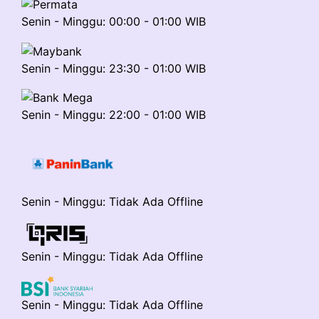
Senin - Minggu: 00:00 - 01:00 WIB
Senin - Minggu: 23:30 - 01:00 WIB
Senin - Minggu: 22:00 - 01:00 WIB
Senin - Minggu: Tidak Ada Offline
Senin - Minggu: Tidak Ada Offline
Senin - Minggu: Tidak Ada Offline