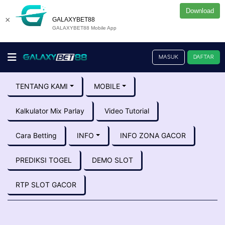
Download
×
GALAXYBET88
GALAXYBET88 Mobile App
MASUK
DAFTAR
TENTANG KAMI
MOBILE
Kalkulator Mix Parlay
Video Tutorial
Cara Betting
INFO
INFO ZONA GACOR
PREDIKSI TOGEL
DEMO SLOT
RTP SLOT GACOR