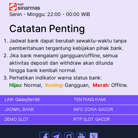
Senin - Minggu: 22:00 - 00:00 WIB
Catatan Penting
Jadwal bank dapat berubah sewaktu-waktu tanpa
pemberitahuan tergantung kebijakan pihak bank.
Jika bank mengalami gangguan/offline, semua
aktivitas deposit dan withdraw akan ditunda
hingga bank kembali normal.
Perhatikan indikator warna status bank:
Hijau
: Normal,
Kuning
: Gangguan,
Merah
: Offline.
LINK GalaxyBet88
TENTANG KAMI
JADWAL BANK
INFO ZONA GACOR
DEMO SLOT
RTP SLOT GACOR