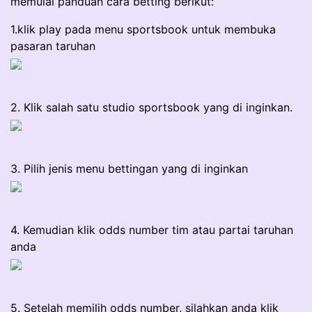
memulai panduan cara betting berikut:
1.klik play pada menu sportsbook untuk membuka
pasaran taruhan
2. Klik salah satu studio sportsbook yang di inginkan.
3. Pilih jenis menu bettingan yang di inginkan
4. Kemudian klik odds number tim atau partai taruhan
anda
5. Setelah memilih odds number, silahkan anda klik