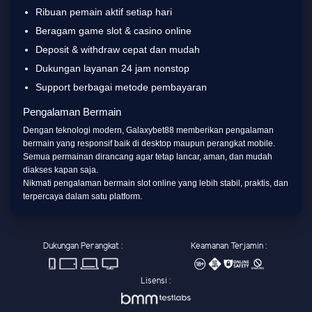
Ribuan pemain aktif setiap hari
Beragam game slot & casino online
Deposit & withdraw cepat dan mudah
Dukungan layanan 24 jam nonstop
Support berbagai metode pembayaran
Pengalaman Bermain
Dengan teknologi modern, Galaxybet88 memberikan pengalaman
bermain yang responsif baik di desktop maupun perangkat mobile.
Semua permainan dirancang agar tetap lancar, aman, dan mudah
diakses kapan saja.
Nikmati pengalaman bermain slot online yang lebih stabil, praktis, dan
terpercaya dalam satu platform.
Dukungan Perangkat :
Keamanan Terjamin :
Lisensi :